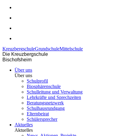
Kreuzbergschule
Grundschule
Mittelschule
Die Kreuzbergschule
Bischofsheim
Über uns
Über uns
Schulprofil
Biosphärenschule
Schulleitung und Verwaltung
Lehrkräfte und Sprechzeiten
Beratungsnetzwerk
Schulhausrundgang
Elternbeirat
Schülersprecher
Aktuelles
Aktuelles
News, Aktionen, Projekte